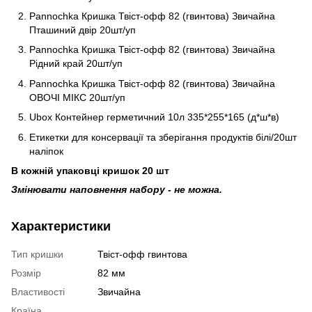
Pannochka Кришка Твіст-офф 82 (гвинтова) Звичайна
Пташиний двір 20шт/уп
Pannochka Кришка Твіст-офф 82 (гвинтова) Звичайна
Рідний край 20шт/уп
Pannochka Кришка Твіст-офф 82 (гвинтова) Звичайна
ОВОЧІ МІКС 20шт/уп
Ubox Контейнер герметичний 10л 335*255*165 (д*ш*в)
Етикетки для консервації та зберігання продуктів білі/20шт
наліпок
В кожній упаковці кришок 20 шт
Змінювати наповнення набору - не можна.
Характеристики
Тип кришки
Твіст-офф гвинтова
Розмір
82 мм
Властивості
Звичайна
Країна