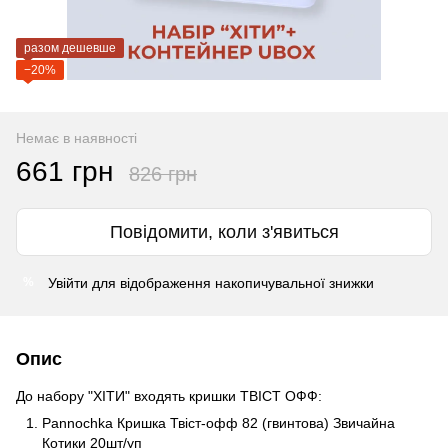
разом дешевше
−20%
Немає в наявності
661 грн
826 грн
Повідомити, коли з'явиться
Увійти
для відображення накопичувальної знижки
%
Опис
До набору "ХІТИ" входять кришки ТВІСТ ОФФ:
Pannochka Кришка Твіст-офф 82 (гвинтова) Звичайна
Котики 20шт/уп