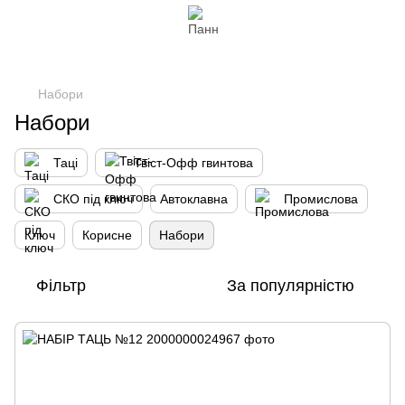
Нaбори
Набори
Таці
Твіст-Офф гвинтова
СКО під ключ
Автоклавна
Промислова
Ключ
Корисне
Нaбори
Фільтр
За популярністю