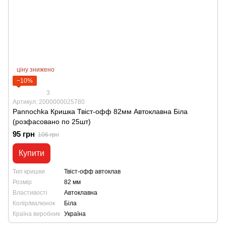
ціну знижено
−10%
3
Артикул: 2000000025780
Pannochka Кришка Твіст-офф 82мм Автоклавна Біла
(розфасовано по 25шт)
95 грн
106 грн
Купити
Тип кришки
Твіст-офф автоклав
Розмір
82 мм
Властивості
Автоклавна
Колір/малюнок
Біла
Країна виробник
Україна