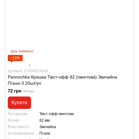
ціну знижено
−13%
4
Артикул: ZY000014930
Pannochka Кришка Твіст-офф 82 (гвинтова) Звичайна
Птахи-3 20шт/уп
72 грн
83 грн
Купити
Тип кришки
Твіст-офф гвинтова
Розмір
82 мм
Властивості
Звичайна
Колір/малюнок
Птахи