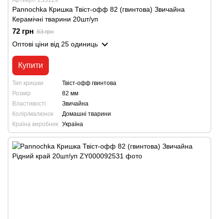
Pannochka Кришка Твіст-офф 82 (гвинтова) Звичайна
Керамічні тварини 20шт/уп
72 грн
83 грн
Оптові ціни
від 25 одиниць
Купити
Тип кришки
Твіст-офф гвинтова
Розмір
82 мм
Властивості
Звичайна
Колір/малюнок
Домашні тварини
Країна виробник
Україна