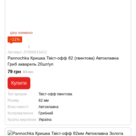
ціну знижено
−11%
2
Артикул: ZY000015412
Pannochka Кришка Твіст-офф 82 (гвинтова) Автоклавна
Гриб акварель 20шт/уп
79 грн
89 грн
Купити
Тип кришки
Твіст-офф гвинтова
Розмір
82 мм
Властивості
Автоклавна
Колір/малюнок
Грибний
Країна виробник
Україна