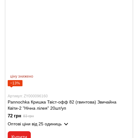
ціну знижено
−13%
Артикул: ZY000096160
Pannochka Кришка Твіст-офф 82 (гвинтова) Звичайна
Квіти-2 "Нічна лілея" 20шт/уп
72 грн
83 грн
Оптові ціни
від 25 одиниць
Купити