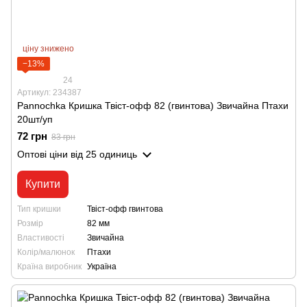
ціну знижено
−13%
24
Артикул: 234387
Pannochka Кришка Твіст-офф 82 (гвинтова) Звичайна Птахи
20шт/уп
72 грн
83 грн
Оптові ціни
від 25 одиниць
Купити
Тип кришки
Твіст-офф гвинтова
Розмір
82 мм
Властивості
Звичайна
Колір/малюнок
Птахи
Країна виробник
Україна