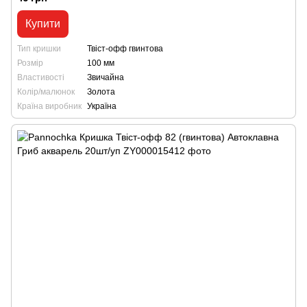
Купити
Тип кришки
Твіст-офф гвинтова
Розмір
100 мм
Властивості
Звичайна
Колір/малюнок
Золота
Країна виробник
Україна