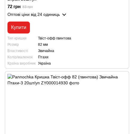
72 грн
83 грн
Оптові ціни
від 24 одиниць
Купити
Тип кришки
Твіст-офф гвинтова
Розмір
82 мм
Властивості
Звичайна
Колір/малюнок
Птахи
Країна виробник
Україна