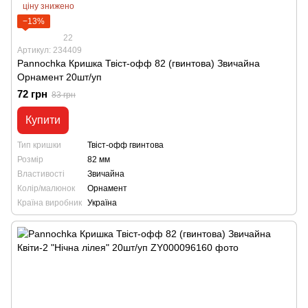
ціну знижено
−13%
22
Артикул: 234409
Pannochka Кришка Твіст-офф 82 (гвинтова) Звичайна
Орнамент 20шт/уп
72 грн
83 грн
Купити
Тип кришки
Твіст-офф гвинтова
Розмір
82 мм
Властивості
Звичайна
Колір/малюнок
Орнамент
Країна виробник
Україна