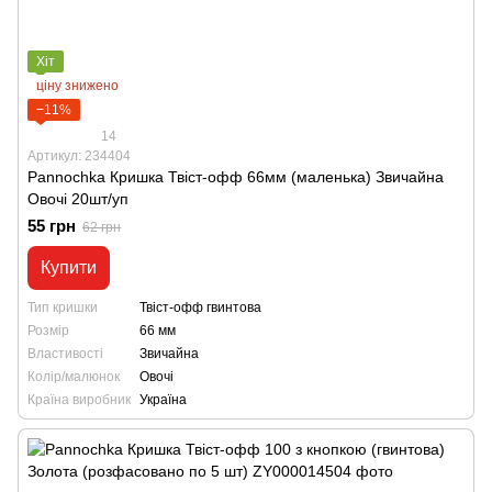
Хіт
ціну знижено
−11%
14
Артикул: 234404
Pannochka Кришка Твіст-офф 66мм (маленька) Звичайна
Овочі 20шт/уп
55 грн
62 грн
Купити
Тип кришки
Твіст-офф гвинтова
Розмір
66 мм
Властивості
Звичайна
Колір/малюнок
Овочі
Країна виробник
Україна