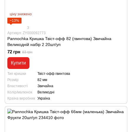
ціну знижено
−13%
3
Артикул: ZY000092773
Pannochka Кришка Твіст-офф 82 (гвинтова) Звичайна
Великодній набір 2 20шт/уп
72 грн
83 грн
Купити
Тип кришки
Твіст-офф гвинтова
Розмір
82 мм
Властивості
Звичайна
Колір/малюнок
Великодні
Країна виробник
Україна