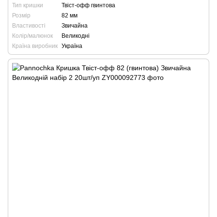
Тип кришки
Твіст-офф гвинтова
Розмір
82 мм
Властивості
Звичайна
Колір/малюнок
Великодні
Країна виробник
Україна