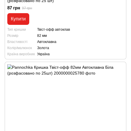
(розфасовано по 25 шт)
87 грн
97 грн
Купити
Тип кришки
Твіст-офф автоклав
Розмір
82 мм
Властивості
Автоклавна
Колір/малюнок
Золота
Країна виробник
Україна