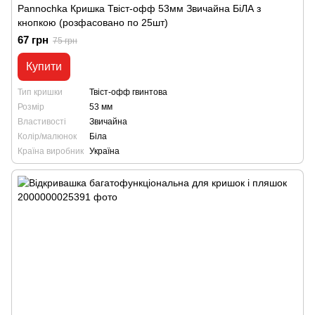
Pannochka Кришка Твіст-офф 53мм Звичайна БіЛА з
кнопкою (розфасовано по 25шт)
67 грн
75 грн
Купити
Тип кришки
Твіст-офф гвинтова
Розмір
53 мм
Властивості
Звичайна
Колір/малюнок
Біла
Країна виробник
Україна