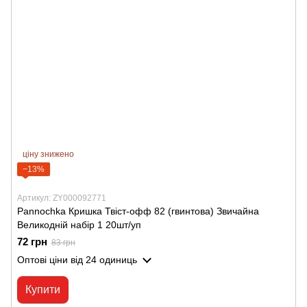
ціну знижено
−13%
Артикул: ZY000092771
Pannochka Кришка Твіст-офф 82 (гвинтова) Звичайна
Великодній набір 1 20шт/уп
72 грн
83 грн
Оптові ціни
від 24 одиниць
Купити