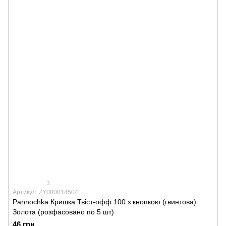
3
Артикул: ZY000014504
Pannochka Кришка Твіст-офф 100 з кнопкою (гвинтова)
Золота (розфасовано по 5 шт)
46 грн