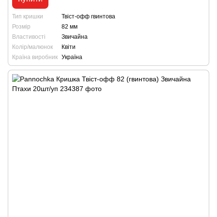
Тип кришки
Твіст-офф гвинтова
Розмір
82 мм
Властивості
Звичайна
Колір/малюнок
Квіти
Країна виробник
Україна