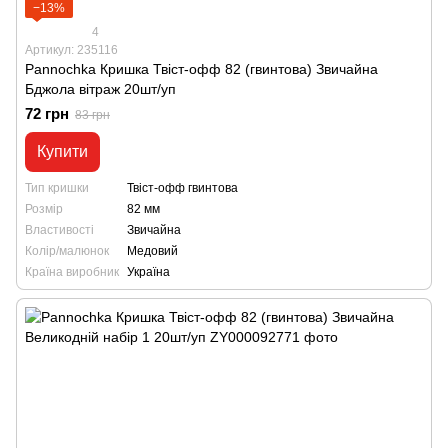
−13%
4
Артикул: 235116
Pannochka Кришка Твіст-офф 82 (гвинтова) Звичайна
Бджола вітраж 20шт/уп
72 грн
83 грн
Купити
Тип кришки
Твіст-офф гвинтова
Розмір
82 мм
Властивості
Звичайна
Колір/малюнок
Медовий
Країна виробник
Україна