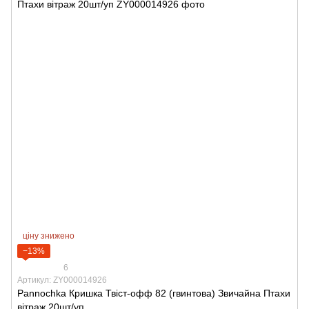
ціну знижено
−13%
6
Артикул: ZY000014926
Pannochka Кришка Твіст-офф 82 (гвинтова) Звичайна Птахи
вітраж 20шт/уп