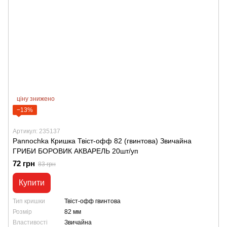
ціну знижено
−13%
Артикул: 235137
Pannochka Кришка Твіст-офф 82 (гвинтова) Звичайна
ГРИБИ БОРОВИК АКВАРЕЛЬ 20шт/уп
72 грн
83 грн
Купити
Тип кришки
Твіст-офф гвинтова
Розмір
82 мм
Властивості
Звичайна