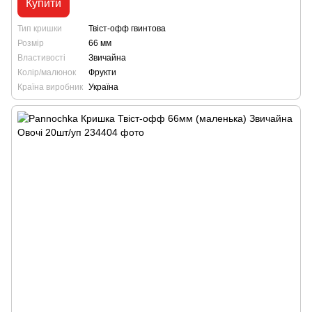
Купити
Тип кришки
Твіст-офф гвинтова
Розмір
66 мм
Властивості
Звичайна
Колір/малюнок
Фрукти
Країна виробник
Україна