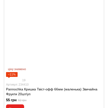
ціну знижено
−11%
19
Артикул: 234410
Pannochka Кришка Твіст-офф 66мм (маленька) Звичайна
Фрукти 20шт/уп
55 грн
62 грн