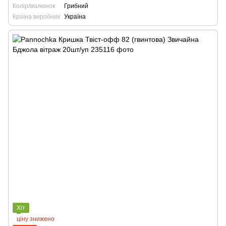
Колір/малюнок
Грибний
Країна виробник
Україна
Хіт
ціну знижено