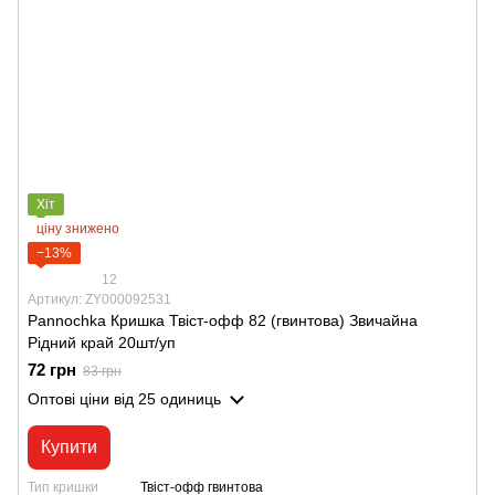
Хіт
ціну знижено
−13%
12
Артикул: ZY000092531
Pannochka Кришка Твіст-офф 82 (гвинтова) Звичайна
Рідний край 20шт/уп
72 грн
83 грн
Оптові ціни
від 25 одиниць
Купити
Тип кришки
Твіст-офф гвинтова