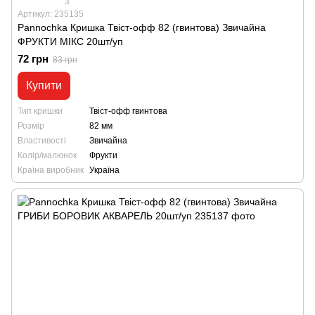
3
Артикул: 235135
Pannochka Кришка Твіст-офф 82 (гвинтова) Звичайна
ФРУКТИ МІКС 20шт/уп
72 грн
83 грн
Купити
Тип кришки
Твіст-офф гвинтова
Розмір
82 мм
Властивості
Звичайна
Колір/малюнок
Фрукти
Країна виробник
Україна