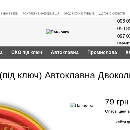
 і доставка
Контактна інформація
Угода користувача
Договір оферти
096 0
050 8
097 0
Передз
ва
СКО під ключ
Автоклавна
Промислова
К
під ключ) Автоклавна Двокол
79 грн
Оптові ціни 
Увійти
дл
%