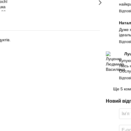
найкр
Відпов
Ната
Дуже 
ідеал
уктів.
Відпов
Лу
Купую
Якісь
Обслу
Відпов
Ще 5 ком
Новий від