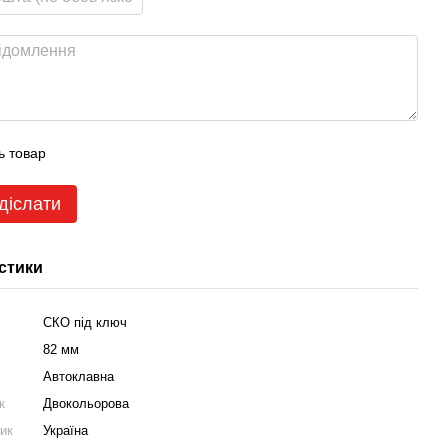
ь товар
діслати
стики
СКО під ключ
82 мм
Автоклавна
к
Двокольорова
ник
Україна