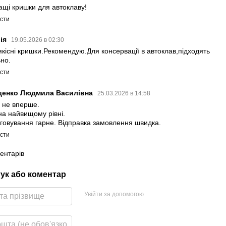
ащі кришки для автоклаву!
істи
лія
19.05.2026 в 02:30
якісні кришки.Рекомендую.Для консервації в автоклав,підходять
ьно.
істи
ценко Людмила Василівна
25.03.2026 в 14:58
 не вперше.
 на найвищому рівні.
говування гарне. Відправка замовлення швидка.
істи
ентарів
гук або коментар
Увійти за допомогою