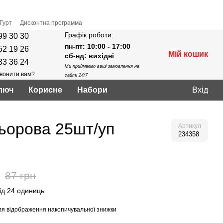
Гурт
Дисконтна программа
Графік роботи:
99 30 30
пн-пт: 10:00 - 17:00
52 19 26
Мій кошик
сб-нд: вихідні
33 36 24
Ми приймаємо ваші замовлення на
вонити вам?
сайті 24/7
люч
Корисне
Нaбори
Вхід
ьорова 25шт/уп
Артикул
234358
87 грн
від 24 одиниць
я відображення накопичувальної знижки