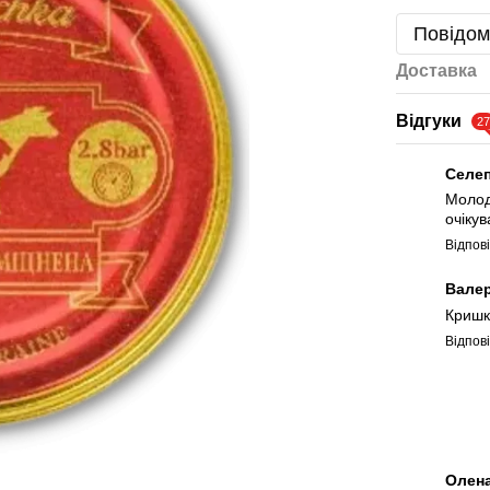
Повідом
Доставка
Відгуки
2
Селе
Молод
очіку
Відпов
Вале
Кришки
Відпов
Олен