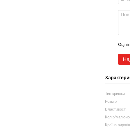
Оцініт
На
Характери
Тип кришки
Розмір
Властивості
Колір/малюно
Країна вироб