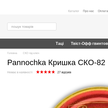
Перейти до основного контенту
Каталог
Про нас
Оплата
Таці
Твіст-Офф гвинто
Головна
СКО під ключ
Pannochka Кришка СКО-82 (
Немає в наявності
27 відгуків