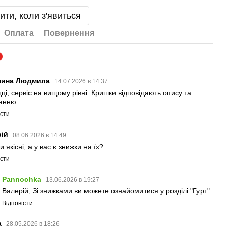
ити, коли з'явиться
Оплата
Повернення
7
пина Людмила
14.07.2026 в 14:37
ці, сервіс на вищому рівні. Кришки відповідають опису та
ванню
істи
рій
08.06.2026 в 14:49
 якісні, а у вас є знижки на їх?
істи
Pannochka
13.06.2026 в 19:27
Валерій, Зі знижками ви можете ознайомитися у розділі "Гурт"
Відповісти
а
28.05.2026 в 18:26