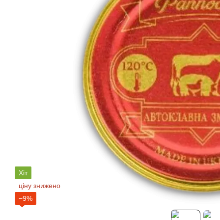
Хіт
ціну знижено
−9%