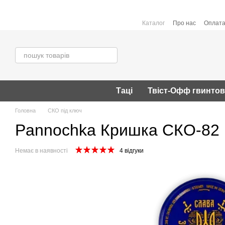
Перейти до основного контенту
Каталог
Про нас
Оплата
Таці
Твіст-Офф гвинто
Головна
СКО під ключ
Pannochka Кришка СКО-82 (
Немає в наявності
4 відгуки