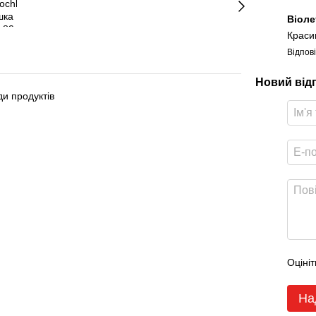
Віол
Красив
Відпов
Новий від
ди продуктів
Оцініт
На