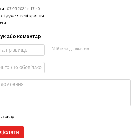
ета
07.05.2024 в 17:40
і і дуже якісні кришки
істи
гук або коментар
Увійти за допомогою
ь товар
діслати