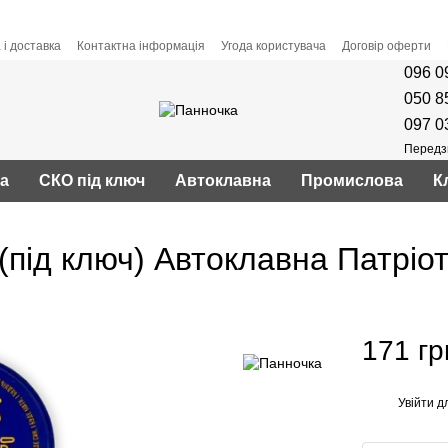
 і доставка
Контактна інформація
Угода користувача
Договір оферти
096 0
050 8
097 0
Передз
ва
СКО під ключ
Автоклавна
Промислова
К
під ключ) Автоклавна Патріо
171 гр
Увійти
дл
%