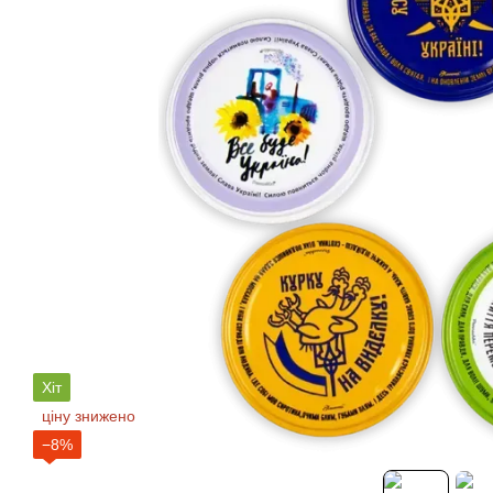
Хіт
ціну знижено
−8%