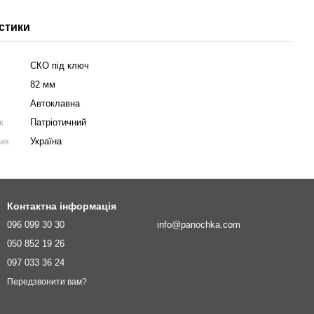
стики
СКО під ключ
82 мм
Автоклавна
к
Патріотичний
ник
Україна
Контактна інформація
096 099 30 30
info@panochka.com
050 852 19 26
097 033 36 24
Передзвонити вам?