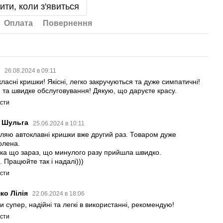
ити, коли з'явиться
Оплата
Повернення
я
26.08.2024 в 09:11
ласні кришки! Якісні, легко закручуються та дуже симпатичні!
е та швидке обслуговування! Дякую, що даруєте красу.
істи
а Шульга
25.06.2024 в 10:11
ляю автоклавні кришки вже другий раз. Товаром дуже
олена.
ка що зараз, що минулого разу прийшла швидко.
 Працюйте так і надалі)))
істи
ко Лілія
22.06.2024 в 18:06
 супер, надійні та легкі в використанні, рекомендую!
істи