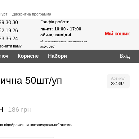
Гурт
Дисконтна программа
Графік роботи:
99 30 30
пн-пт: 10:00 - 17:00
52 19 26
Мій кошик
сб-нд: вихідні
33 36 24
Ми приймаємо ваші замовлення на
вонити вам?
сайті 24/7
люч
Корисне
Нaбори
Вхід
тична 50шт/уп
Артикул
234397
н
186 грн
я відображення накопичувальної знижки