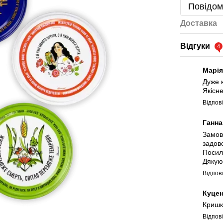
Повідом
Доставка
Відгуки
4
Марі
Дуже к
Якісн
Відпов
Ганн
Замов
задов
Посил
Дякую.
Відпов
Куцен
Кришки
Відпов