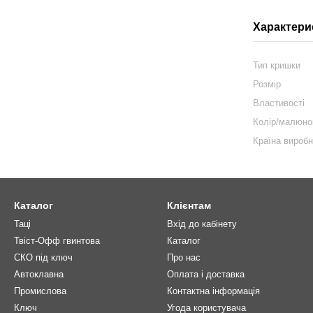
Характери
Тип кришки
Розмір
Властивості
Колір/малюно
Країна вироб
Каталог
Клієнтам
Таці
Вхід до кабінету
Твіст-Офф гвинтова
Каталог
СКО під ключ
Про нас
Автоклавна
Оплата і доставка
Промислова
Контактна інформація
Ключ
Угода користувача