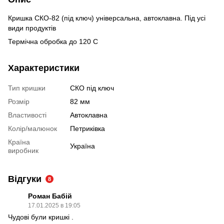
Кришка СКО-82 (під ключ) універсальна, автоклавна. Під усі
види продуктів
Термічна обробка до 120 С
Характеристики
Тип кришки
СКО під ключ
Розмір
82 мм
Властивості
Автоклавна
Колір/малюнок
Петриківка
Країна
Україна
виробник
Відгуки
8
Роман Бабій
17.01.2025 в 19:05
Чудові були кришкі .