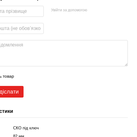
Увійти за допомогою
ь товар
діслати
стики
СКО під ключ
82 мм