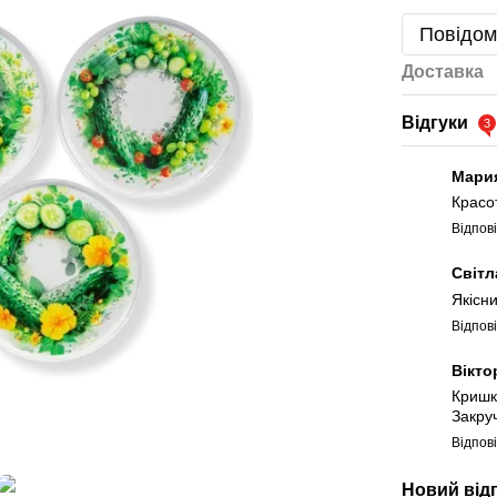
Повідом
Доставка
Відгуки
3
Мари
Красо
Відпов
Світ
Якісн
Відпов
Вікто
Кришк
Закру
Відпов
Новий від