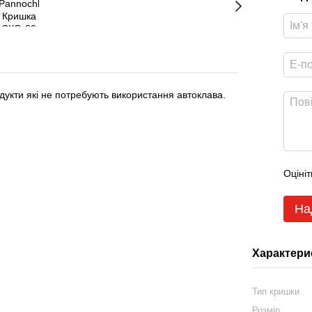
родукти які не потребують використання автоклава.
Оцініт
На
Характери
Тип кришки
Розмір