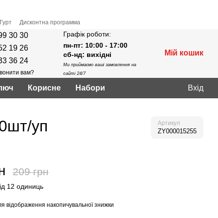
Гурт
Дисконтна программа
Графік роботи:
99 30 30
пн-пт: 10:00 - 17:00
52 19 26
Мій кошик
сб-нд: вихідні
33 36 24
Ми приймаємо ваші замовлення на
вонити вам?
сайті 24/7
люч
Корисне
Нaбори
Вхід
50шт/уп
Артикул
ZY000015255
н
209 грн
від 12 одиниць
я відображення накопичувальної знижки