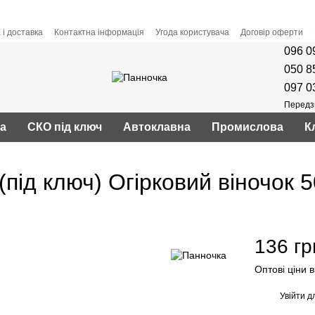
 і доставка
Контактна інформація
Угода користувача
Договір оферти
096 0
050 8
097 0
Передз
ва
СКО під ключ
Автоклавна
Промислова
К
ід ключ) Огірковий віночок 
136 гр
Оптові ціни 
Увійти
дл
%