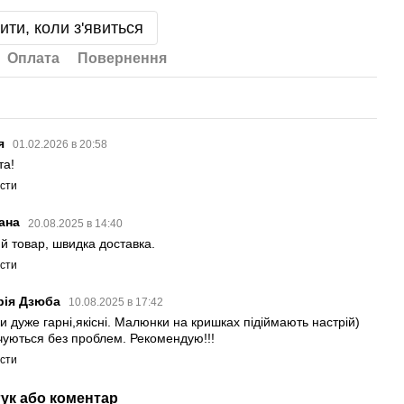
ити, коли з'явиться
Оплата
Повернення
я
01.02.2026 в 20:58
та!
істи
лана
20.08.2025 в 14:40
ий товар, швидка доставка.
істи
рія Дзюба
10.08.2025 в 17:42
и дуже гарні,якісні. Малюнки на кришках підіймають настрій)
чуються без проблем. Рекомендую!!!
істи
гук або коментар