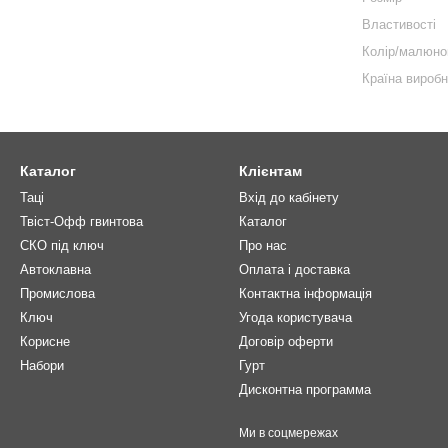
Властивості
Колір/малюно
Країна вироб
Каталог
Клієнтам
Таці
Вхід до кабінету
Твіст-Офф гвинтова
Каталог
СКО під ключ
Про нас
Автоклавна
Оплата і доставка
Промислова
Контактна інформація
Ключ
Угода користувача
Корисне
Договір оферти
Нaбори
Гурт
Дисконтна программа
Ми в соцмережах