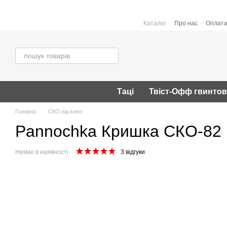
Перейти до основного контенту
Каталог
Про нас
Оплата
Таці
Твіст-Офф гвинто
Головна
СКО під ключ
Pannochka Кришка СКО-82 (п
Немає в наявності
3 відгуки