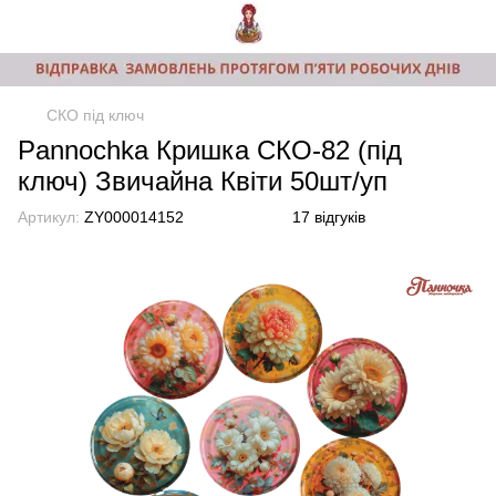
СКО під ключ
Pannochka Кришка СКО-82 (під
ключ) Звичайна Квіти 50шт/уп
Артикул:
ZY000014152
17 відгуків