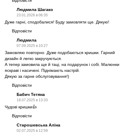
Відповісти
Людмила Шагако
23.01.2026 в 06:35
Дуже гарні, сподобалися! Буду замовляти ще. Дякую!
Відповісти
Людмила
07.09.2025 в 10:27
Замовляю повторно. Дуже подобаються кришки. Гарний
дизайн й легко закручуються.
А тепер замовила ще й таці, на подарунок і собі. Малюнки
яскраві і насичені. Піднімають настрій.
Дякую за гарне обслуговування!)
Відповісти
Бабич Тетяна
18.07.2025 в 13:33
Чудові кришки👍
Відповісти
Старошевська Аліна
02.07.2025 в 12:59