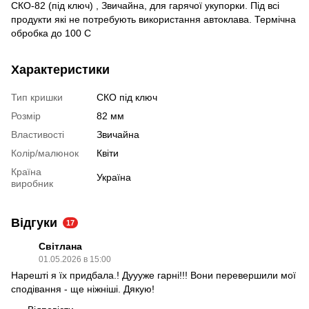
СКО-82 (під ключ) , Звичайна, для гарячої укупорки. Під всі
продукти які не потребують використання автоклава. Термічна
обробка до 100 С
Характеристики
Тип кришки
СКО під ключ
Розмір
82 мм
Властивості
Звичайна
Колір/малюнок
Квіти
Країна
Україна
виробник
Відгуки
17
Світлана
01.05.2026 в 15:00
Нарешті я їх придбала.! Дуууже гарні!!! Вони перевершили мої
сподівання - ще ніжніші. Дякую!