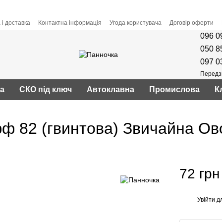
 і доставка
Контактна інформація
Угода користувача
Договір оферти
096 0
050 8
097 0
Передз
ва
СКО під ключ
Автоклавна
Промислова
К
ф 82 (гвинтова) Звичайна Ово
72 грн
Увійти
дл
%