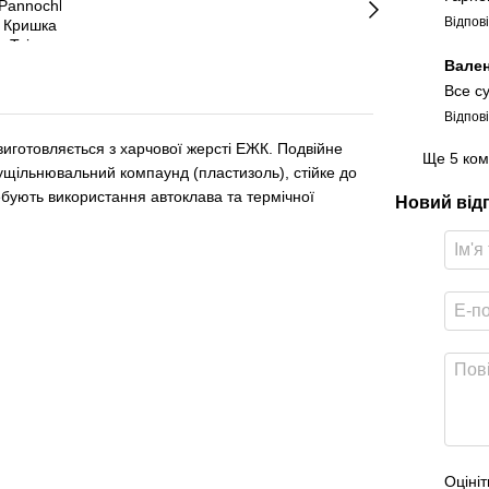
Відпов
Вале
Все с
Відпов
виготовляється з харчової жерсті ЕЖК. Подвійне
Ще 5 ком
 і ущільнювальний компаунд (пластизоль), стійке до
ребують використання автоклава та термічної
Новий від
Оцініт