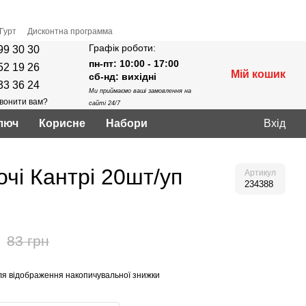
Гурт
Дисконтна программа
Графік роботи:
99 30 30
пн-пт: 10:00 - 17:00
52 19 26
Мій кошик
сб-нд: вихідні
33 36 24
Ми приймаємо ваші замовлення на
вонити вам?
сайті 24/7
люч
Корисне
Нaбори
Вхід
чі Кантрі 20шт/уп
Артикул
234388
83 грн
я відображення накопичувальної знижки