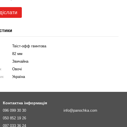
діслати
стики
Твіст-офф гвинтова
82 мм
Звичайна
к
Овочі
ник
Україна
Контактна інформація
096 099 30 30
info@panochka.com
050 852 19 26
097 033 36 24