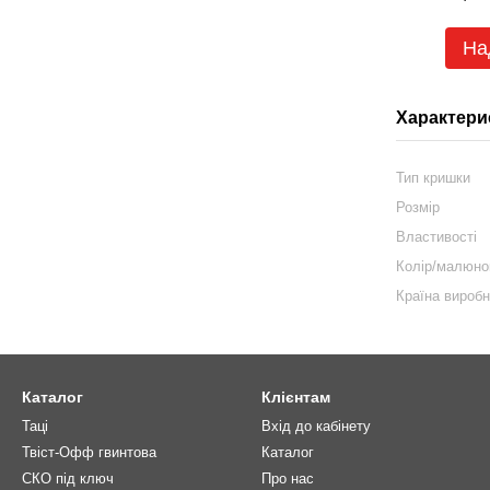
На
Характери
Тип кришки
Розмір
Властивості
Колір/малюно
Країна вироб
Каталог
Клієнтам
Таці
Вхід до кабінету
Твіст-Офф гвинтова
Каталог
СКО під ключ
Про нас