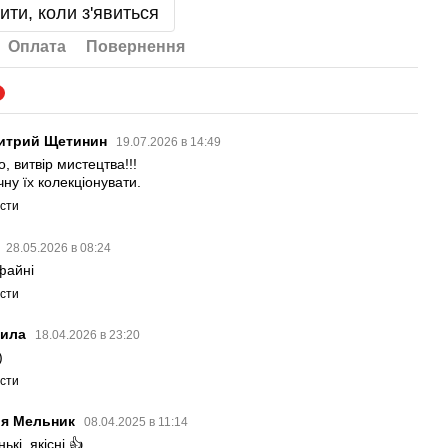
ити, коли з'явиться
Оплата
Повернення
2
итрий Щетинин
19.07.2026 в 14:49
, витвір мистецтва!!!
ну їх колекціонувати.
істи
а
28.05.2026 в 08:24
файні
істи
ила
18.04.2026 в 23:20
)
істи
ля Мельник
08.04.2025 в 11:14
ькі, якісні.👍