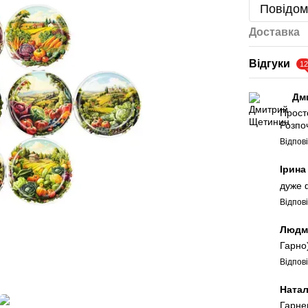
Повідом
Доставка
Відгуки
1
Дм
Просто
Розпоч
Відпов
Ірин
дуже 
Відпов
Людм
Гарно
Відпов
Ната
Гарнен