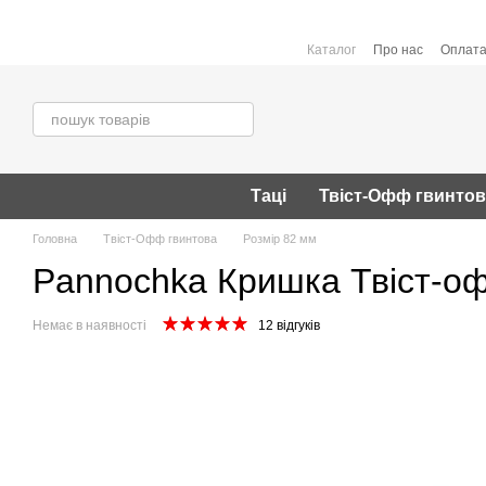
Перейти до основного контенту
Каталог
Про нас
Оплата
Таці
Твіст-Офф гвинто
Головна
Твіст-Офф гвинтова
Розмір 82 мм
Pannochka Кришка Твіст-оф
Немає в наявності
12 відгуків