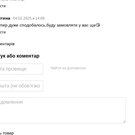
істи
нтина
04.02.2025 в 14:09
упер,дуже сподобалось,буду замовляти у вас ще😘
істи
ентарів
гук або коментар
Увійти за допомогою
ь товар