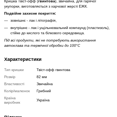
Кришка Твіст-офф (
гвинтова
), звичайна, для гарячої
укупорки, виготовляється з харчової жерсті ЕЖК.
Подвійне захисне покриття:
зовнішнє - лак і літографія,
внутрішнє - лак і ущільнювальний компаунд (пластизоль),
стійке до кислого та білкового середовища.
Під всі продукти, які не потребують використання
автоклава та термічної обробки до 100°C
Характеристики
Тип кришки
Твіст-офф гвинтова
Розмір
82 мм
Властивості
Звичайна
Колір/малюнок
Грибний
Країна
Україна
виробник